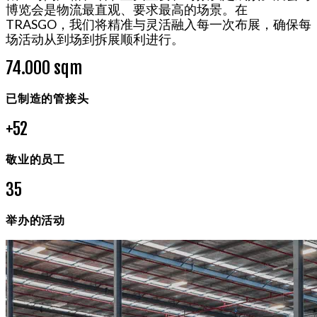
博览会是物流最直观、要求最高的场景。在
TRASGO，我们将精准与灵活融入每一次布展，确保每
场活动从到场到拆展顺利进行。
8
5
.000 sqm
已制造的管接头
+
6
0
敬业的员工
4
1
举办的活动